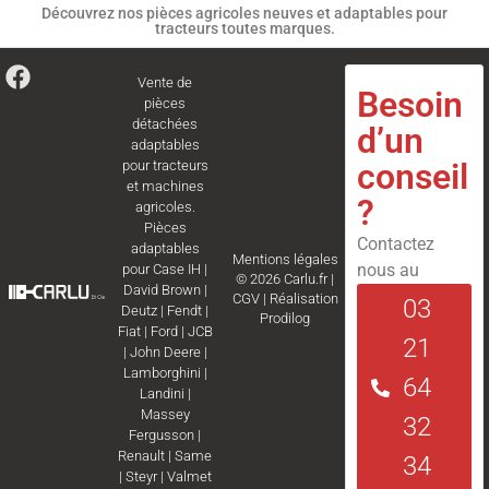
Découvrez nos pièces agricoles neuves et adaptables pour
tracteurs toutes marques.
Vente de
Besoin
pièces
détachées
d’un
adaptables
conseil
pour tracteurs
et machines
?
agricoles.
Pièces
Contactez
adaptables
Mentions légales
nous au
pour
Case IH
|
© 2026 Carlu.fr |
David Brown
|
CGV
|
Réalisation
03
Deutz
|
Fendt
|
Prodilog
Fiat
|
Ford
|
JCB
21
|
John Deere
|
Lamborghini
|
64
Landini
|
Massey
32
Fergusson
|
Renault
|
Same
34
|
Steyr
|
Valmet