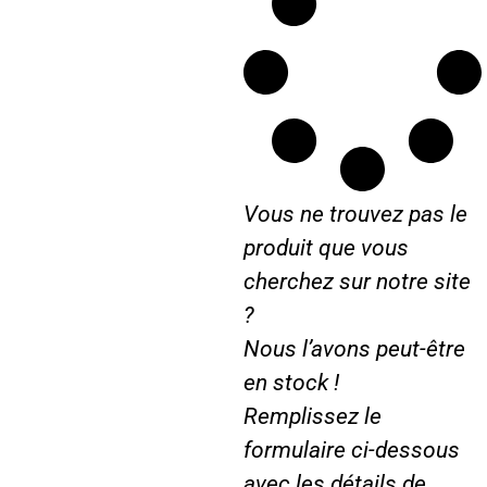
e
R
1
E
0
N
6
A
*
U
1
L
6
T
8
/
Vous ne trouvez pas le
m
C
m
L
produit que vous
A
cherchez sur notre site
A
?
S
Nous l’avons peut-être
en stock !
Remplissez le
formulaire ci-dessous
avec les détails de