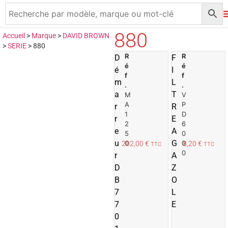
880
Accueil
>
Marque
>
DAVID BROWN
>
SERIE
>
880
R
A
R
D
F
é
é
j
j
é
I
f
f
o
m
L
.
.
u
a
T
M
V
t
t
A
P
r
R
e
1
D
r
E
r
r
2
6
e
A
5
0
a
u
G
0
0
202,00
€
8,20
€
TTC
TTC
u
0
r
A
p
D
Z
a
B
n
O
i
i
7
L
e
7
E
r
r
0