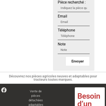
Pièce recherché :
Email
Téléphone
Note
Envoyer
Découvrez nos pièces agricoles neuves et adaptables pour
tracteurs toutes marques.
Vente de
Besoin
pièces
détachées
d’un
adaptables