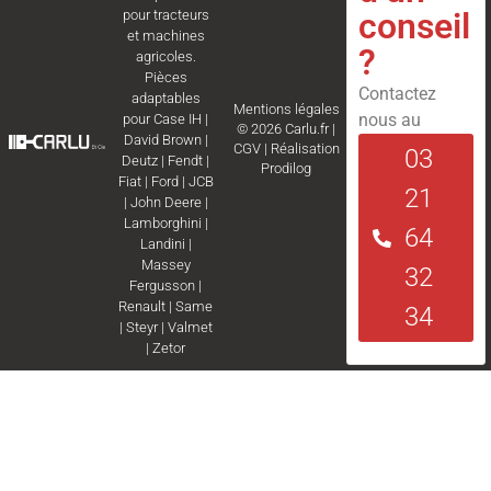
conseil
pour tracteurs
et machines
?
agricoles.
Pièces
Contactez
adaptables
Mentions légales
nous au
pour
Case IH
|
© 2026 Carlu.fr |
David Brown
|
CGV
|
Réalisation
03
Deutz
|
Fendt
|
Prodilog
Fiat
|
Ford
|
JCB
21
|
John Deere
|
Lamborghini
|
64
Landini
|
Massey
32
Fergusson
|
Renault
|
Same
34
|
Steyr
|
Valmet
|
Zetor