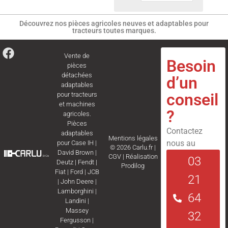
Découvrez nos pièces agricoles neuves et adaptables pour
tracteurs toutes marques.
Vente de
Besoin
pièces
détachées
d’un
adaptables
conseil
pour tracteurs
et machines
?
agricoles.
Pièces
Contactez
adaptables
Mentions légales
nous au
pour
Case IH
|
© 2026 Carlu.fr |
David Brown
|
CGV
|
Réalisation
03
Deutz
|
Fendt
|
Prodilog
Fiat
|
Ford
|
JCB
21
|
John Deere
|
Lamborghini
|
64
Landini
|
Massey
32
Fergusson
|