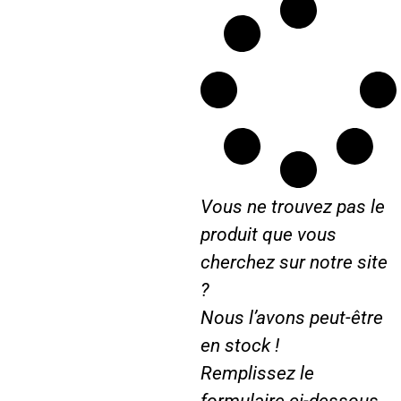
r
e
c
t
i
o
n
C
A
Vous ne trouvez pas le
S
E
produit que vous
I
cherchez sur notre site
H
?
1
2
Nous l’avons peut-être
5
en stock !
5
Remplissez le
1
4