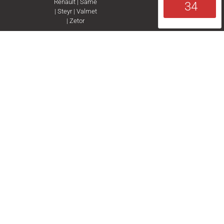
Renault
|
Same
34
|
Steyr
|
Valmet
|
Zetor