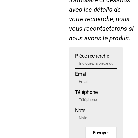
formulaire ci-dessous
5
avec les détails de
5
votre recherche, nous
(
vous recontacterons si
X
L
nous avons le produit.
)
Pièce recherché :
Email
Téléphone
Note
Envoyer