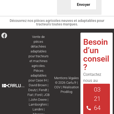
Envoyer
Découvrez nos pièces agricoles neuves et adaptables pour
tracteurs toutes marques.
Vente de
Besoin
pièces
détachées
d’un
adaptables
conseil
pour tracteurs
et machines
?
agricoles.
Pièces
Contactez
adaptables
Mentions légales
nous au
pour
Case IH
|
© 2026 Carlu.fr |
David Brown
|
CGV
|
Réalisation
03
Deutz
|
Fendt
|
Prodilog
Fiat
|
Ford
|
JCB
21
|
John Deere
|
Lamborghini
|
64
Landini
|