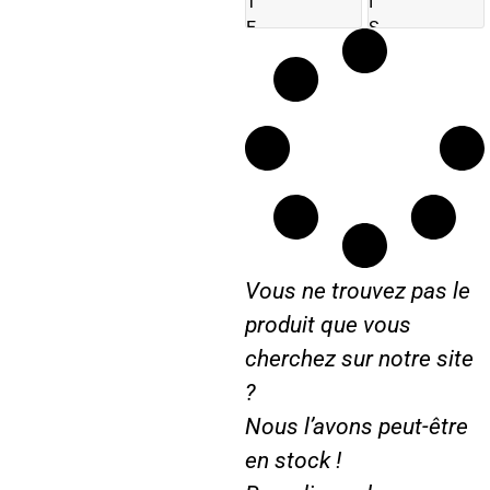
T
I
E
S
U
S
R
E
S
R
O
A
U
V
S
E
C
C
L
P
O
U
Vous ne trouvez pas le
C
R
H
G
produit que vous
E
E
cherchez sur notre site
?
Nous l’avons peut-être
en stock !