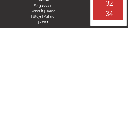
Massey
32
Fergusson
|
Renault
|
Same
34
|
Steyr
|
Valmet
|
Zetor